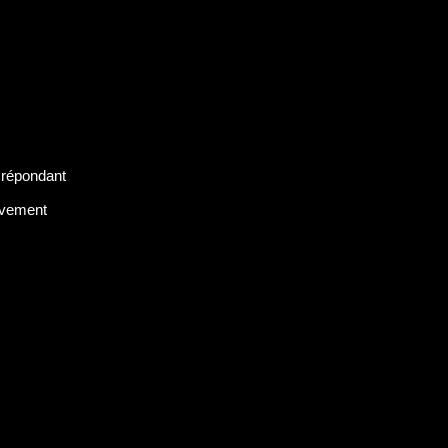
e
répondant
vement